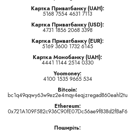
Картка Приватбанку (UAH):
злайкнути
,
композиція набридла
)
5168 7554 4631 7113
композиція набридла
)
Картка Приватбанку (USD):
4731 1856 2068 3398
 дизлайкнути
,
композиція набридла
)
Картка Приватбанку (EUR):
5169 3600 1732 6145
Картка Монобанку (UAH):
4441 1144 2514 0330
одиак''
Yoomoney:
4100 1535 9665 534
вже сподобалось) чи
👎 дизлайкнути
(
6
ненавидять)
чи
компо
Bitcoin:
bc1q49qqwy63w9ez2e4mqy4eqjzregad860eahl2tu
Ethereum:
0x721A109F582c936C90fE07Dc56ae9f838d2fBaF6
Поширіть: