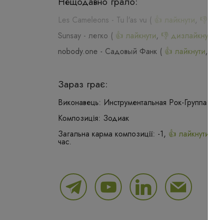
Нещодавно грало:
Les Cameleons
-
Tu l'as vu
(
👍 лайкнути
,
👎 ди
Sunsay
-
легко
(
👍 лайкнути
,
👎 дизлайкнути
,
nobody.one
-
Садовый Фанк
(
👍 лайкнути
,
👎
Зараз грає:
Виконавець:
Инструментальная Рок-Группа ''З
Композиція:
Зодиак
Загальна карма композиції:
-1
,
👍 лайкнути
(
5
час.