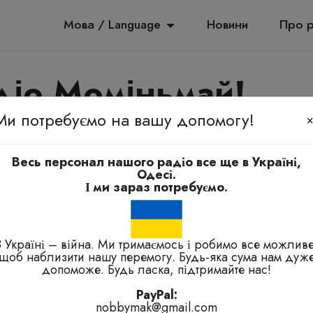
Мова / Language
Новини
Про 
діо Моміньмай!
Ми потребуємо на вашу допомогу!
амьяномін, е-елба, куала-куала
Весь персонал нашого радіо все ще в Україні,
Одесі.
І ми зараз потребуємо.
В Україні – війна. Ми тримаємось і робимо все можливе
щоб наблизити нашу перемогу. Будь-яка сума нам дуж
ні проблеми.
допоможе. Будь ласка, підтримайте нас!
PayPal:
nobbymak@gmail.com